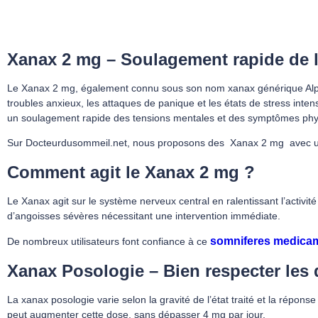
Xanax 2 mg – Soulagement rapide de l
Le Xanax 2 mg, également connu sous son nom xanax générique Alpraz
troubles anxieux, les attaques de panique et les états de stress inten
un soulagement rapide des tensions mentales et des symptômes phys
Sur Docteurdusommeil.net, nous proposons des Xanax 2 mg avec un ac
Comment agit le Xanax 2 mg ?
Le Xanax agit sur le système nerveux central en ralentissant l’activit
d’angoisses sévères nécessitant une intervention immédiate.
somniferes medica
De nombreux utilisateurs font confiance à ce
Xanax Posologie – Bien respecter les
La xanax posologie varie selon la gravité de l’état traité et la répon
peut augmenter cette dose, sans dépasser 4 mg par jour.