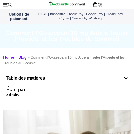
Options de
iDEAL | Bancontact | Apple Pay | Google Pay | Credit Card |
paiement
Crypto | Contact by Whatsapp
Comment l’Oxazépam 10 mg Aide à Traiter
l’Anxiété et les Troubles du Sommeil
Home
Blog
»
»
Comment l’Oxazépam 10 mg Aide à Traiter l’Anxiété et les
Troubles du Sommeil
Table des matières
Écrit par:
admin