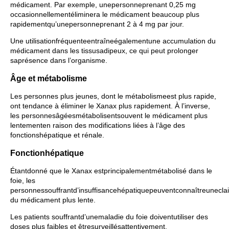
médicament. Par exemple, unepersonneprenant 0,25 mg
occasionnellementéliminera le médicament beaucoup plus
rapidementqu’unepersonneprenant 2 à 4 mg par jour.
Une utilisationfréquenteentraîneégalementune accumulation du
médicament dans les tissusadipeux, ce qui peut prolonger
saprésence dans l’organisme.
Âge et métabolisme
Les personnes plus jeunes, dont le métabolismeest plus rapide,
ont tendance à éliminer le Xanax plus rapidement. À l’inverse,
les personnesâgéesmétabolisentsouvent le médicament plus
lentementen raison des modifications liées à l’âge des
fonctionshépatique et rénale.
Fonctionhépatique
Étantdonné que le Xanax estprincipalementmétabolisé dans le
foie, les
personnessouffrantd’insuffisancehépatiquepeuventconnaîtreunecla
du médicament plus lente.
Les patients souffrantd’unemaladie du foie doiventutiliser des
doses plus faibles et êtresurveillésattentivement.