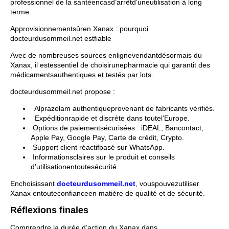
professionnel de la santéencasd’arrêtd’uneutilisation à long
terme.
Approvisionnementsûren Xanax : pourquoi
docteurdusommeil.net estfiable
Avec de nombreuses sources enlignevendantdésormais du
Xanax, il estessentiel de choisirunepharmacie qui garantit des
médicamentsauthentiques et testés par lots.
docteurdusommeil.net
propose :
Alprazolam authentiqueprovenant de fabricants vérifiés.
Expéditionrapide et discrète dans toutel’Europe.
Options de paiementsécurisées : iDEAL, Bancontact,
Apple Pay, Google Pay, Carte de crédit, Crypto.
Support client réactifbasé sur WhatsApp.
Informationsclaires sur le produit et conseils
d’utilisationentoutesécurité.
Enchoisissant
docteurdusommeil.net
, vouspouvezutiliser
Xanax entouteconfianceen matière de qualité et de sécurité.
Réflexions finales
Comprendre la durée d’action du Xanax dans