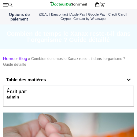
Options de
iDEAL | Bancontact | Apple Pay | Google Pay | Credit Card |
paiement
Crypto | Contact by Whatsapp
Combien de temps le Xanax reste-t-il dans
l’organisme ? Guide détaillé
Home
Blog
»
»
Combien de temps le Xanax reste-t-il dans l’organisme ?
Guide détaillé
Table des matières
Écrit par:
admin